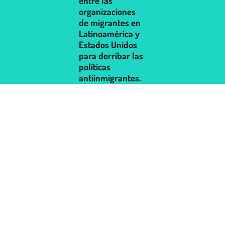
entre las
organizaciones
de migrantes en
Latinoamérica y
Estados Unidos
para derribar las
políticas
antiinmigrantes.
· Avanzar la
justicia
ambiental global
por medio del
diálogo y la
articulación
regional.