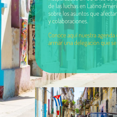
de las luchas en Latino Améri
sobre los asuntos que afectan 
y colaboraciones.
Conoce aquí nuestra agenda d
armar una delegación que se a