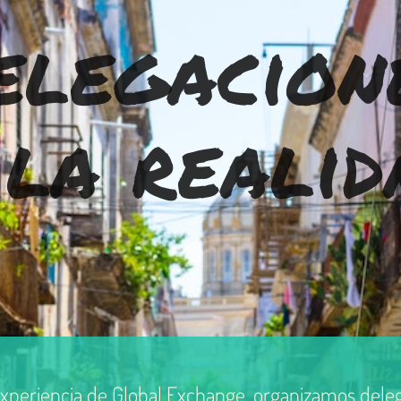
elegacion
 la realid
periencia de Global Exchange, organizamos delegac