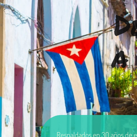
D
a
Respaldados en 30 años de ex