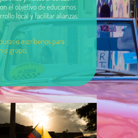
con el objetivo de educarnos
lo local y facilitar alianzas
duras o escríbenos para
ión o grupo.