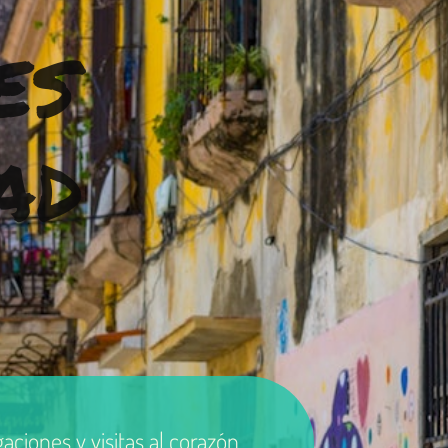
es
ad
iones y visitas al corazón